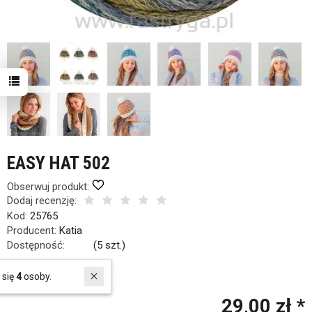
EASY HAT 502
Obserwuj produkt:
Dodaj recenzję:
Kod:
25765
Producent:
Katia
Dostępność:
Jest
(
5
szt.)
Historia ceny
W ostatnich 30 dniach produktem interesują się
4
osoby.
29,00 zł *