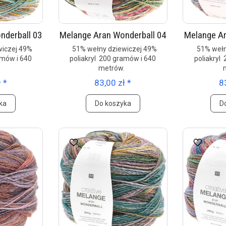
nderball 03
Melange Aran Wonderball 04
Melange Ar
iczej 49%
51% wełny dziewiczej 49%
51% wełn
amów i 640
poliakryl 200 gramów i 640
poliakryl
.
metrów.
 *
83,00 zł *
8
ka
Do koszyka
D