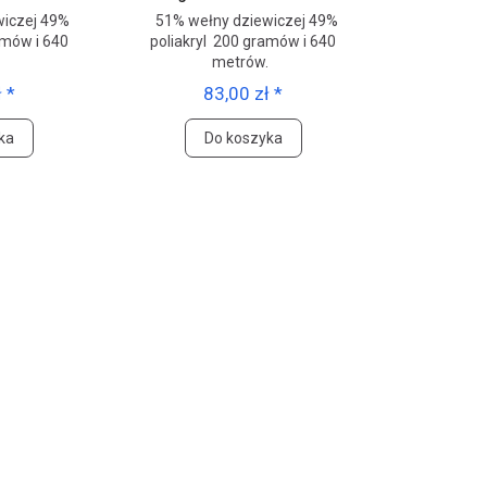
iczej 49%
51% wełny dziewiczej 49%
amów i 640
poliakryl 200 gramów i 640
.
metrów.
 *
83,00 zł *
ka
Do koszyka