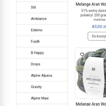
Melange Aran Wo
Stil
51% wełny dziew
poliakryl 200 gr
Ambiance
metrów
83,00 zł
Eskimo
Do koszy
Fusilli
B Happy
Drops
Alpine Alpaca
Gravity
Alpine Maxi
Melange Aran Wo