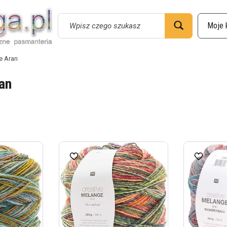
Wyszukaj
e Aran
an