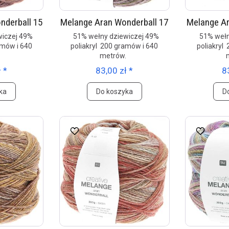
nderball 15
Melange Aran Wonderball 17
Melange Ar
iczej 49%
51% wełny dziewiczej 49%
51% wełn
amów i 640
poliakryl 200 gramów i 640
poliakryl
.
metrów.
 *
83,00 zł *
8
ka
Do koszyka
D