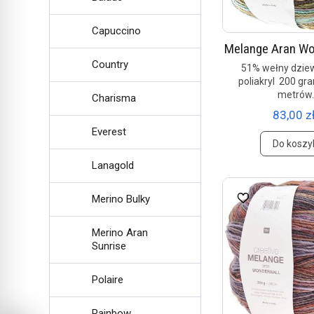
Capuccino
Melange Aran Wo
Country
51% wełny dziew
poliakryl 200 gr
metrów
Charisma
83,00 zł
Everest
Do koszy
Lanagold
Merino Bulky
Merino Aran
Sunrise
Polaire
Rainbow