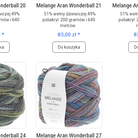
nderball 20
Melange Aran Wonderball 21
Melange Ar
iczej 49%
51% wełny dziewiczej 49%
51% wełn
amów i 640
poliakryl 200 gramów i 640
poliakryl
.
metrów.
 *
83,00 zł *
8
ka
Do koszyka
D
nderball 24
Melange Aran Wonderball 27