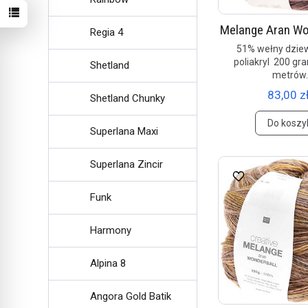
Melange Aran Wo
Regia 4
51% wełny dziew
poliakryl 200 gr
Shetland
metrów
83,00 zł
Shetland Chunky
Do koszy
Superlana Maxi
Superlana Zincir
Funk
Harmony
Alpina 8
Angora Gold Batik