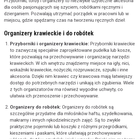
Przyborniki, torby i organizery to niezwykle użyteczne akcesoria
dla osób pasjonujących się szyciem, robótkami ręcznymi i
dzierganiem. Pozwalają utrzymać porządek w pracowni lub w
miejscu, gdzie spędzamy czas na tworzeniu ręcznych dzieł.
Organizery krawieckie i do robótek
Przyborniki i organizery krawieckie:
Przyborniki krawieckie
to zazwyczaj specjalnie zaprojektowane pudełka lub kosze,
które pozwalają na przechowywanie i organizację narzędzi
krawieckich. W ich wnętrzu znajdziemy miejsce na igły, nici,
wskaźniki krawieckie, nożyczki, rozpruwacze, szpulki i inne
akcesoria. Dzięki nim krawiec czy krawcowa mają łatwiejszy
dostęp do potrzebnych narzędzi i unikają ich zgubienia. Wiele
z tych organizatorów ma również wygodne uchwyty, co
ułatwia ich przenoszenie i przechowywanie.
Organizery do robótek:
Organizery do robótek są
szczególnie przydatne dla miłośników haftu, szydełkowania,
makramy i innych rękodzielniczych zajęć. Są to zwykle
praktyczne pojemniki lub koszyki z różnymi przegródkami,
kieszeniami i paskami, które ułatwiają przechowywanie