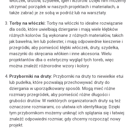
włóczek, drutów, szydełek, igieł i wzorów. Dzięki nim możemy
utrzymać porządek w naszych projektach i materiałach, a
także zabrać je ze sobą w podróż lub na warsztaty.
Torby na włóczki:
Torby na włóczki to idealne rozwiązanie
dla osób, które uwielbiają dzierganie i mają wiele kłębków
różnych kolorów. Są wykonane z różnych materiałów, takich
jak bawełna, len lub poliester, i mają odpowiednie kieszenie i
przegródki, aby pomieścić kłębki włóczek, druty, szydełka,
maszynki do skręcania włókien i inne akcesoria. Wielu
projektantów dba o estetyczny wygląd tych toreb, więc
można znaleźć różnorodne wzory i kolory.
Przyborniki na druty:
Przyborniki na druty to niewielkie etui
lub pudełka, które pozwalają przechowywać druty do
dziergania w uporządkowany sposób. Mogą mieć różne
rozmiary przegródek, aby pomieścić różne długości i
grubości drutów. W niektórych organizatorach druty są też
oznaczone rozmiarami, co ułatwia ich identyfikację. Dzięki
tym przybornikom możemy uniknąć ich splątania się i łatwiej
znaleźć odpowiedni rozmiar, gdy chcemy rozpocząć nowy
projekt.