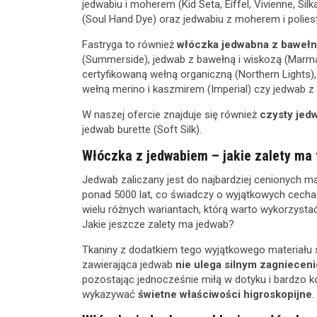
jedwabiu i moherem (Kid Seta, Eiffel, Vivienne, Sil
(Soul Hand Dye) oraz jedwabiu z moherem i poliest
Fastryga to również
włóczka jedwabna z bawełn
(Summerside), jedwab z bawełną i wiskozą (Marmara
certyfikowaną wełną organiczną (Northern Lights),
wełną merino i kaszmirem (Imperial) czy jedwab z 
W naszej ofercie znajduje się również
czysty jed
jedwab burette (Soft Silk).
Włóczka z jedwabiem – jakie zalety ma
Jedwab zaliczany jest do najbardziej cenionych m
ponad 5000 lat, co świadczy o wyjątkowych cechac
wielu różnych wariantach, którą warto wykorzystać
Jakie jeszcze zalety ma jedwab?
Tkaniny z dodatkiem tego wyjątkowego materiału s
zawierająca jedwab
nie ulega silnym zagniecen
pozostając jednocześnie miłą w dotyku i bardzo 
wykazywać
świetne właściwości higroskopijne
.