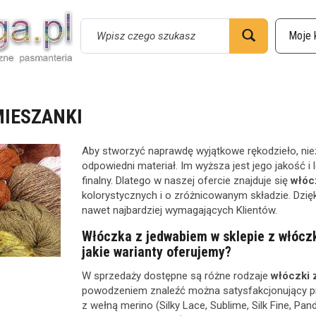
Wyszukaj
MIESZANKI
Aby stworzyć naprawdę wyjątkowe rękodzieło, niezb
odpowiedni materiał. Im wyższa jest jego jakość i
finalny. Dlatego w naszej ofercie znajduje się
włóc
kolorystycznych i o zróżnicowanym składzie. Dzię
nawet najbardziej wymagających Klientów.
Włóczka z jedwabiem w sklepie z włóczk
jakie warianty oferujemy?
W sprzedaży dostępne są różne rodzaje
włóczki 
powodzeniem znaleźć można satysfakcjonujący prod
z wełną merino (Silky Lace, Sublime, Silk Fine, Pan