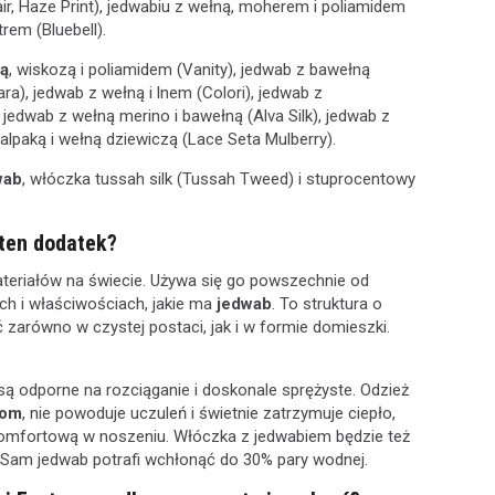
kair, Haze Print), jedwabiu z wełną, moherem i poliamidem
rem (Bluebell).
ą
, wiskozą i poliamidem (Vanity), jedwab z bawełną
), jedwab z wełną i lnem (Colori), jedwab z
 jedwab z wełną merino i bawełną (Alva Silk), jedwab z
alpaką i wełną dziewiczą (Lace Seta Mulberry).
wab
, włóczka tussah silk (Tussah Tweed) i stuprocentowy
 ten dodatek?
ateriałów na świecie. Używa się go powszechnie od
h i właściwościach, jakie ma
jedwab
. To struktura o
 zarówno w czystej postaci, jak i w formie domieszki.
ą odporne na rozciąganie i doskonale sprężyste. Odzież
iom
, nie powoduje uczuleń i świetnie zatrzymuje ciepło,
komfortową w noszeniu. Włóczka z jedwabiem będzie też
 Sam jedwab potrafi wchłonąć do 30% pary wodnej.