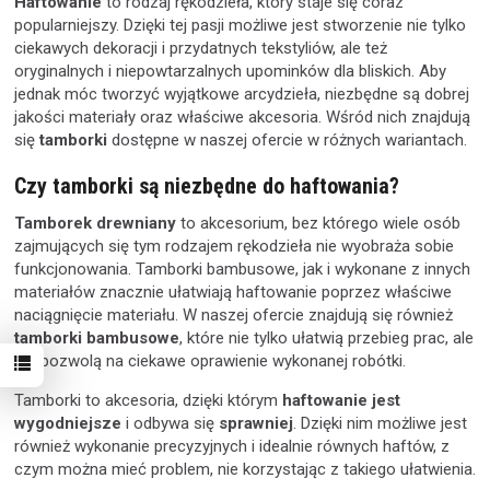
Haftowanie
to rodzaj rękodzieła, który staje się coraz
popularniejszy. Dzięki tej pasji możliwe jest stworzenie nie tylko
ciekawych dekoracji i przydatnych tekstyliów, ale też
oryginalnych i niepowtarzalnych upominków dla bliskich. Aby
jednak móc tworzyć wyjątkowe arcydzieła, niezbędne są dobrej
jakości materiały oraz właściwe akcesoria. Wśród nich znajdują
się
tamborki
dostępne w naszej ofercie w różnych wariantach.
Czy tamborki są niezbędne do haftowania?
Tamborek drewniany
to akcesorium, bez którego wiele osób
zajmujących się tym rodzajem rękodzieła nie wyobraża sobie
funkcjonowania. Tamborki bambusowe, jak i wykonane z innych
materiałów znacznie ułatwiają haftowanie poprzez właściwe
naciągnięcie materiału. W naszej ofercie znajdują się również
tamborki bambusowe
, które nie tylko ułatwią przebieg prac, ale
też pozwolą na ciekawe oprawienie wykonanej robótki.
Tamborki to akcesoria, dzięki którym
haftowanie jest
wygodniejsze
i odbywa się
sprawniej
. Dzięki nim możliwe jest
również wykonanie precyzyjnych i idealnie równych haftów, z
czym można mieć problem, nie korzystając z takiego ułatwienia.