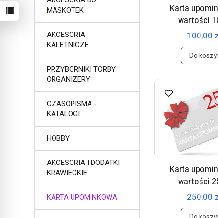
AKCESORIA DO
Karta upomi
MASKOTEK
wartości 10
AKCESORIA
100,00 z
KALETNICZE
Do koszy
PRZYBORNIKI TORBY
ORGANIZERY
CZASOPISMA -
KATALOGI
HOBBY
AKCESORIA I DODATKI
Karta upomi
KRAWIECKIE
wartości 25
250,00 z
KARTA UPOMINKOWA
Do koszy