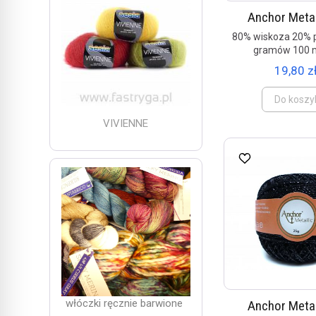
Anchor Metal
80% wiskoza 20% p
gramów 100 
19,80 zł
Do koszy
VIVIENNE
włóczki ręcznie barwione
Anchor Metal