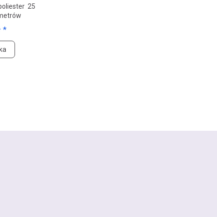
oliester 25
metrów
 *
ka