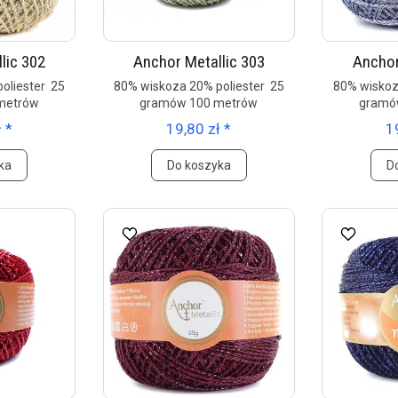
lic 302
Anchor Metallic 303
Anchor
oliester 25
80% wiskoza 20% poliester 25
80% wiskoz
metrów
gramów 100 metrów
gramó
 *
19,80 zł *
1
ka
Do koszyka
D