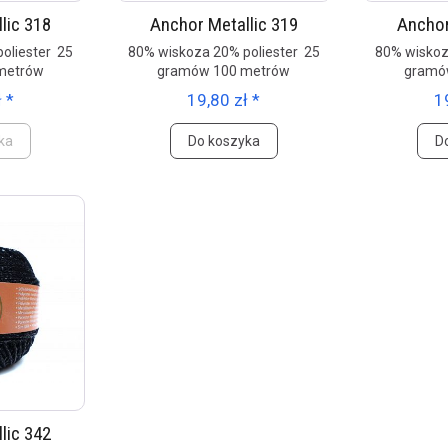
lic 318
Anchor Metallic 319
Anchor
oliester 25
80% wiskoza 20% poliester 25
80% wiskoz
metrów
gramów 100 metrów
gramó
 *
19,80 zł *
1
ka
Do koszyka
D
lic 342