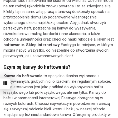
Popularność haftowania nie słabnie od wielu lat. Obecnie moda
na ten rodzaj rękodzieła znowu powraca i to ze zdwojoną siłą.
Efekty tej niesamowitej pracą stanowią doskonały sposób na
przyozdobienie domu lub podarowanie własnoręcznie
wykonanego dzieła najbliższej osobie. Aby jednak stworzyć
perfekcyjny haft, potrzebne są kanwy do wyszywania,
różnokolorowe muliny, kordonki i inne akcesoria, a także
odrobina umiejętności oraz chęci do nauki rękodzieła, jakim jest
haftowanie. Sklep internetowy
Fastryga to miejsce, w którym
można nabyć wszystko, co niezbędne do stworzenia swoich
pierwszych, jak i zaawansowanych dzieł.
Czym są kanwy do haftowania?
Kanwa do haftowania
to specjalna tkanina wykonana z
usztywnianych, grubych nici o rzadkim, ale regularnym splocie,
która stosowana jest jako podkład do wykonywania haftu
krzyżykowego lub półkrzyżykowego, ale nie tylko. Kanwy do
haftu w pasmanterii internetowej Fastryga dostępne są w
różnych kolorach. Chociaż największym powodzeniem cieszą
się zazwyczaj odcienie bieli, kremu i beżu, w naszej ofercie
znajduje się też niestandardowa kanwa. Oferujemy produkty w