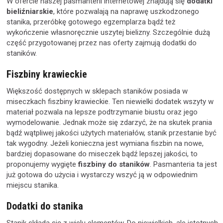
W ofercie naszej pasmanterii internetowej znajdują się
dodatki
bieliźniarskie
, które pozwalają na naprawę uszkodzonego
stanika, przeróbkę gotowego egzemplarza bądź też
wykończenie własnoręcznie uszytej bielizny. Szczególnie dużą
część przygotowanej przez nas oferty zajmują dodatki do
staników.
Fiszbiny krawieckie
Większość dostępnych w sklepach staników posiada w
miseczkach fiszbiny krawieckie. Ten niewielki dodatek wszyty w
materiał pozwala na lepsze podtrzymanie biustu oraz jego
wymodelowanie. Jednak może się zdarzyć, że na skutek prania
bądź wątpliwej jakości użytych materiałów, stanik przestanie być
tak wygodny. Jeżeli konieczna jest wymiana fiszbin na nowe,
bardziej dopasowane do miseczek bądź lepszej jakości, to
proponujemy wygięte
fiszbiny do staników
. Pasmanteria ta jest
już gotowa do użycia i wystarczy wszyć ją w odpowiednim
miejscu stanika.
Dodatki do stanika