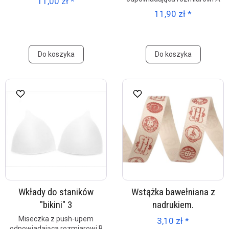
11,00 zł *
11,90 zł *
Do koszyka
Do koszyka
Wkłady do staników
Wstążka bawełniana z
"bikini" 3
nadrukiem.
Miseczka z push-upem
3,10 zł *
odpowiadająca rozmiarowi B