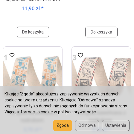
11,90 zł *
Do koszyka
Do koszyka
Klikając “Zgoda” akceptujesz zapisywanie wszystkich danych
cookie na twoim urządzeniu. Kliknięcie “Odmowa” oznacza
zapisywanie tylko danych niezbędnych do funkcjonowania strony.
Wstążka bawełniana z
Wstążka bawełniana z
Więcej informacji o cookie w
polityce prywatności
.
nadrukiem.
nadrukiem.
Zgoda
Odmowa
Ustawienia
3,70 zł *
3,70 zł *