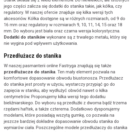
Stanik składa się z wielu elementów. Do niewielkich, ale istotnych
jego części zalicza się dodatki do stanika takie, jak kółka, czy
regulatory. W naszej ofercie znajduje się kilka wersji tych
akcesoriów. Kółka dostępne są w różnych rozmiarach, od 9 do
16 mm oraz regulatory w rozmiarach 9, 10, 11, 14, 15 oraz 18
mm. Do wyboru jest biała oraz czarna wersja kolorystyczna.
Dodatki do staników
wykonane są z trwałego metalu, który się
nie wygina pod wpływem użytkowania.
Przedłużacz do stanika
W naszej pasmanterii online Fastryga znajdują się także
przedłużacze do stanika
. Ten mały element pozwala na
komfortowe dopasowanie obwodu biustonosza. Przedłużacz
do stanika jest prosty w użyciu, wystarczy przypiąć go do
zapięcia w staniku, aby wydłużyć obwód nawet o kilka
centymetrów. Proponujemy kilka wersji tego dodatku
bieliźniarskiego. Do wyboru są przedłużki z dwoma bądź trzema
rzędami haftek, a także czterema. Dodatkowo dysponujemy
modelami, które posiadają wszytą gumkę, co pozwala na
jeszcze bardziej dokładne dopasowanie obwodu stanika do
wymiarów ciała. Poszczególne modele przedłużaczy do stanika