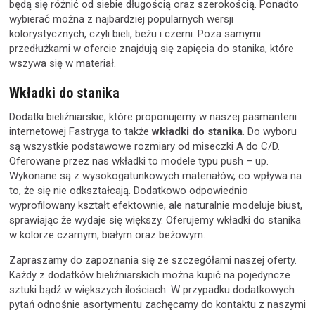
będą się różnić od siebie długością oraz szerokością. Ponadto
wybierać można z najbardziej popularnych wersji
kolorystycznych, czyli bieli, beżu i czerni. Poza samymi
przedłużkami w ofercie znajdują się zapięcia do stanika, które
wszywa się w materiał.
Wkładki do stanika
Dodatki bieliźniarskie, które proponujemy w naszej pasmanterii
internetowej Fastryga to także
wkładki do stanika
. Do wyboru
są wszystkie podstawowe rozmiary od miseczki A do C/D.
Oferowane przez nas wkładki to modele typu push – up.
Wykonane są z wysokogatunkowych materiałów, co wpływa na
to, że się nie odkształcają. Dodatkowo odpowiednio
wyprofilowany kształt efektownie, ale naturalnie modeluje biust,
sprawiając że wydaje się większy. Oferujemy wkładki do stanika
w kolorze czarnym, białym oraz beżowym.
Zapraszamy do zapoznania się ze szczegółami naszej oferty.
Każdy z dodatków bieliźniarskich można kupić na pojedyncze
sztuki bądź w większych ilościach. W przypadku dodatkowych
pytań odnośnie asortymentu zachęcamy do kontaktu z naszymi