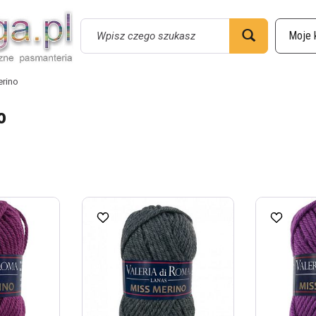
Wyszukaj
erino
o