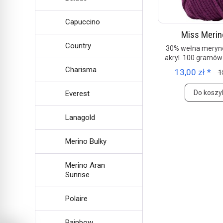
Capuccino
Miss Merin
Country
30% wełna mery
akryl 100 gramów
Charisma
13,00 zł *
1
Do koszy
Everest
Lanagold
Merino Bulky
Merino Aran
Sunrise
Polaire
Rainbow