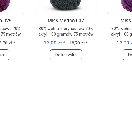
o 029
Miss Merino 032
Miss
nosowa 70%
30% wełna merynosowa 70%
30% wełna
 75 metrów
akryl 100 gramów 75 metrów
akryl 100
13,00 zł *
13,00 z
8,70 zł *
18,70 zł *
ka
Do koszyka
D