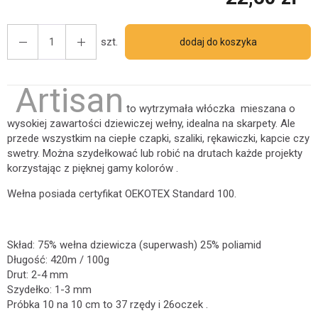
szt.
dodaj do koszyka
Artisan
to wytrzymała włóczka mieszana o
wysokiej zawartości dziewiczej wełny, idealna na skarpety. Ale
przede wszystkim na ciepłe czapki, szaliki, rękawiczki, kapcie czy
swetry. Można szydełkować lub robić na drutach każde projekty
korzystając z pięknej gamy kolorów .
Wełna posiada certyfikat OEKOTEX Standard 100.
Skład: 75% wełna dziewicza (superwash) 25% poliamid
Długość: 420m / 100g
Drut: 2-4 mm
Szydełko: 1-3 mm
Próbka 10 na 10 cm to 37 rzędy i 26oczek .