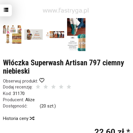
Włóczka Superwash Artisan 797 ciemny
niebieski
Obserwuj produkt:
Dodaj recenzję:
Kod:
31170
Producent:
Alize
Dostępność:
Jest
(
20
szt.)
Historia ceny
22,60 zł *