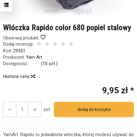
Włóczka Rapido color 680 popiel stalowy
Obserwuj produkt:
Dodaj recenzję:
Kod:
29551
Producent:
Yarn Art
Dostępność:
Jest
(
10
szt.)
Historia ceny
9,95 zł *
szt.
dodaj do koszyka
YarnArt Rapido to jedwabista włóczka, której możesz używać do