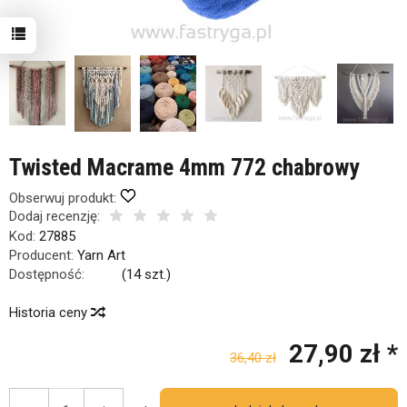
Twisted Macrame 4mm 772 chabrowy
Obserwuj produkt:
Dodaj recenzję:
Kod:
27885
Producent:
Yarn Art
Dostępność:
Jest
(
14
szt.)
Historia ceny
27,90 zł *
36,40 zł