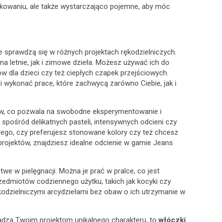
ytkowaniu, ale także wystarczająco pojemne, aby móc
e sprawdzą się w różnych projektach rękodzielniczych.
na letnie, jak i zimowe dzieła. Możesz używać ich do
 dla dzieci czy też ciepłych czapek przejściowych.
i wykonać prace, które zachwycą zarówno Ciebie, jak i
rów, co pozwala na swobodne eksperymentowanie i
spośród delikatnych pasteli, intensywnych odcieni czy
tego, czy preferujesz stonowane kolory czy też chcesz
rojektów, znajdziesz idealne odcienie w gamie Jeans
atwe w pielęgnacji. Można je prać w pralce, co jest
zedmiotów codziennego użytku, takich jak kocyki czy
kodzielniczymi arcydziełami bez obaw o ich utrzymanie w
dadzą Twoim projektom unikalnego charakteru, to
włóczki