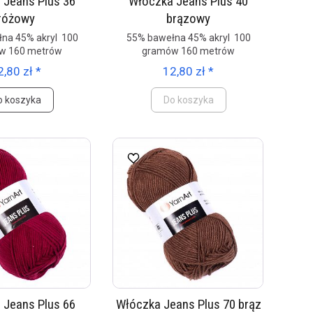
 Jeans Plus 36
Włóczka Jeans Plus 40
różowy
brązowy
na 45% akryl 100
55% bawełna 45% akryl 100
w 160 metrów
gramów 160 metrów
2,80 zł *
12,80 zł *
o koszyka
Do koszyka
 Jeans Plus 66
Włóczka Jeans Plus 70 brąz