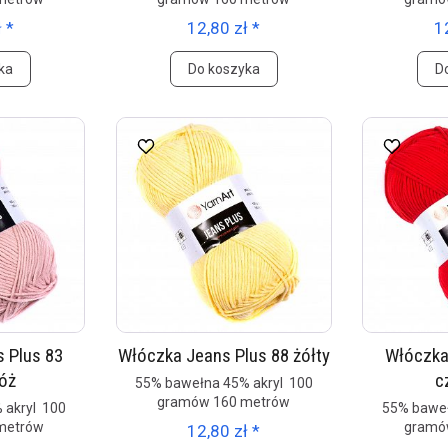
 *
12,80 zł *
1
ka
Do koszyka
D
 Plus 83
Włóczka Jeans Plus 88 żółty
Włóczka
róż
c
55% bawełna 45% akryl 100
gramów 160 metrów
 akryl 100
55% baweł
metrów
gramó
12,80 zł *