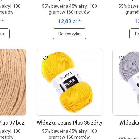
 akryl 100
55% bawełna 45% akryl 100
55% baweł
metrów
gramów 160 metrów
gramó
 *
12,80 zł *
1
ka
Do koszyka
D
lus 07 beż
Włóczka Jeans Plus 35 żółty
Włóczka
 akryl 100
55% bawełna 45% akryl 100
metrów
gramów 160 metrów