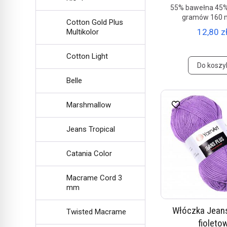
55% bawełna 45%
gramów 160 
Cotton Gold Plus
12,80 zł
Multikolor
Cotton Light
Do koszy
Belle
Marshmallow
Jeans Tropical
Catania Color
Macrame Cord 3
mm
Włóczka Jeans
Twisted Macrame
fioleto