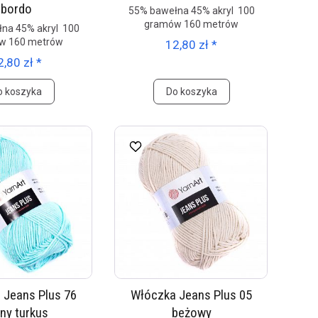
bordo
55% bawełna 45% akryl 100
gramów 160 metrów
na 45% akryl 100
w 160 metrów
12,80 zł *
2,80 zł *
o koszyka
Do koszyka
 Jeans Plus 76
Włóczka Jeans Plus 05
sny turkus
beżowy