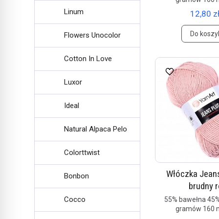
Linum
12,80 zł
Do koszy
Flowers Unocolor
Cotton In Love
Luxor
Ideal
Natural Alpaca Pelo
Colorttwist
Włóczka Jeans
Bonbon
brudny 
Cocco
55% bawełna 45%
gramów 160 