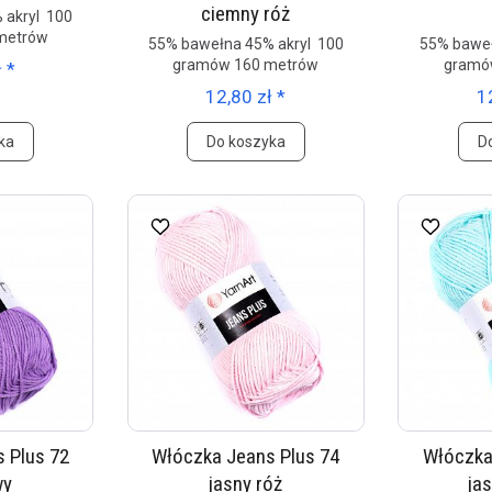
ciemny róż
 akryl 100
metrów
55% bawełna 45% akryl 100
55% baweł
gramów 160 metrów
gramó
 *
12,80 zł *
1
ka
Do koszyka
D
 Plus 72
Włóczka Jeans Plus 74
Włóczka
wy
jasny róż
ja