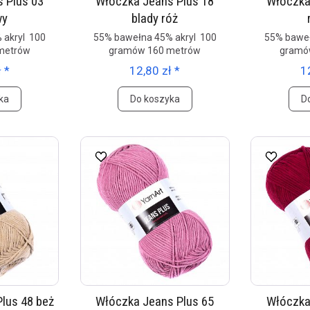
 Plus 03
Włóczka Jeans Plus 18
Włóczka
wy
blady róż
 akryl 100
55% bawełna 45% akryl 100
55% baweł
metrów
gramów 160 metrów
gramó
 *
12,80 zł *
1
ka
Do koszyka
D
lus 48 beż
Włóczka Jeans Plus 65
Włóczka