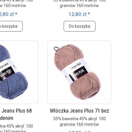
na 45% akryl 100
55% bawełna 45% akryl 100
w 160 metrów
gramów 160 metrów
2,80 zł *
12,80 zł *
o koszyka
Do koszyka
 Jeans Plus 68
Włóczka Jeans Plus 71 beż
denim
55% bawełna 45% akryl 100
gramów 160 metrów
na 45% akryl 100
w 160 metrów