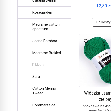
Catania Denim
12,80 zł
Rosegarden
Do koszy
Macrame cotton
spectrum
Jeans Bamboo
Macrame Braided
Ribbon
Sara
Cotton Merino
Włóczka Jeans
Tweed
zielon
Sommerseide
55% bawełna 45%
gramów 160 