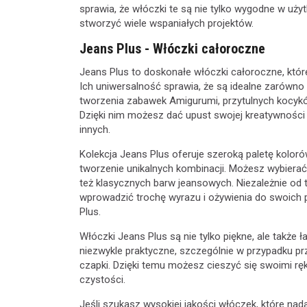
sprawia, że włóczki te są nie tylko wygodne w uż
stworzyć wiele wspaniałych projektów.
Jeans Plus - Włóczki całoroczne
Jeans Plus to doskonałe włóczki całoroczne, któr
Ich uniwersalność sprawia, że są idealne zarówno 
tworzenia zabawek Amigurumi, przytulnych kocyków
Dzięki nim możesz dać upust swojej kreatywności 
innych.
Kolekcja Jeans Plus oferuje szeroką paletę kolo
tworzenie unikalnych kombinacji. Możesz wybierać 
też klasycznych barw jeansowych. Niezależnie od 
wprowadzić trochę wyrazu i ożywienia do swoich p
Plus.
Włóczki Jeans Plus są nie tylko piękne, ale także ł
niezwykle praktyczne, szczególnie w przypadku pr
czapki. Dzięki temu możesz cieszyć się swoimi rę
czystości.
Jeśli szukasz wysokiej jakości włóczek, które na