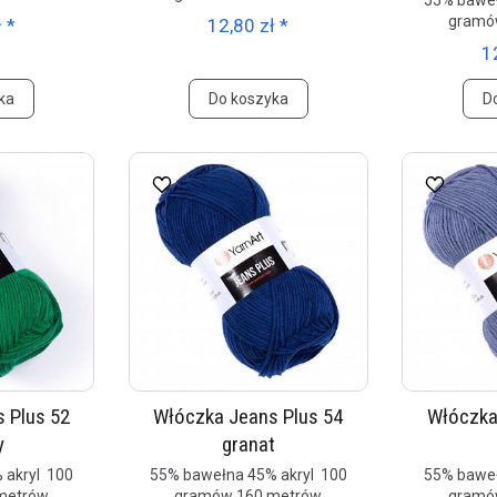
55% baweł
gramó
 *
12,80 zł *
1
ka
Do koszyka
D
 Plus 52
Włóczka Jeans Plus 54
Włóczka
y
granat
 akryl 100
55% bawełna 45% akryl 100
55% baweł
metrów
gramów 160 metrów
gramó