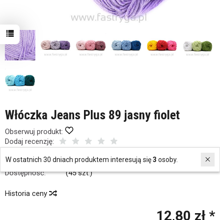
Włóczka Jeans Plus 89 jasny fiolet
Obserwuj produkt:
Dodaj recenzję:
Kod:
26883
W ostatnich 30 dniach produktem interesują się
3
osoby.
Producent:
Yarn Art
Dostępność:
Jest
(
45
szt.)
Historia ceny
12,80 zł *