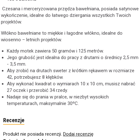
Czesana i merceryzowana przędza bawełniana, posiada satynowe
wykończenie, idealne do łatwego dziergania wszystkich Twoich
projektów.
Włókno bawełniane to miękkie i łagodne włókno, idealne do
wiosenno – letnich projektów.
Każdy motek zawiera 50 gramów i 125 metrów.
Jego grubość jest idealna do pracy z drutami o średnicy 2,5 mm
- 3,5 mm.
Aby zrobić na drutach sweter z krótkim rękawem w rozmiarze
42, potrzebujesz 8 kłębków.
Aby wykonać kwadrat o wymiarach 10 x 10 cm, musisz nabrać
27 oczek i przerobić 34 rzedy.
Nadaje się do prania w pralce, w niezbyt wysokich
temperaturach, maksymalnie 30ºC.
Recenzje
Produkt nie posiada recenzji.
Dodaj recenzję