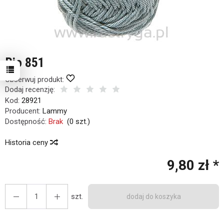
Rio 851
Obserwuj produkt:
Dodaj recenzję:
Kod:
28921
Producent:
Lammy
Dostępność:
Brak
(
0
szt.)
Historia ceny
9,80 zł *
szt.
dodaj do koszyka