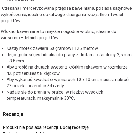
Czesana i merceryzowana przędza bawełniana, posiada satynowe
wykończenie, idealne do łatwego dziergania wszystkich Twoich
projektów.
Włókno bawełniane to miękkie i łagodne włókno, idealne do
wiosenno – letnich projektów.
Każdy motek zawiera 50 gramów i 125 metrów.
Jego grubość jest idealna do pracy z drutami o średnicy 2,5 mm
- 3,5 mm.
Aby zrobić na drutach sweter z krótkim rękawem w rozmiarze
42, potrzebujesz 8 kłębków.
Aby wykonać kwadrat o wymiarach 10 x 10 cm, musisz nabrać
27 oczek i przerobić 34 rzedy.
Nadaje się do prania w pralce, w niezbyt wysokich
temperaturach, maksymalnie 30ºC.
Recenzje
Produkt nie posiada recenzji.
Dodaj recenzję