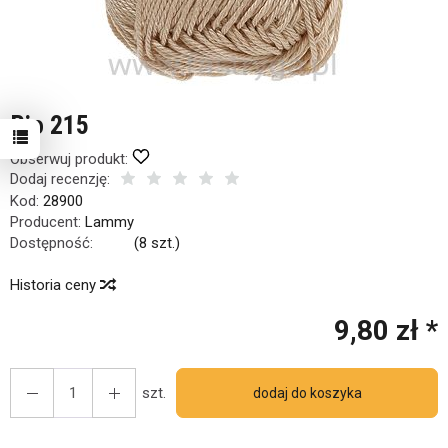
Rio 215
Obserwuj produkt:
Dodaj recenzję:
Kod:
28900
Producent:
Lammy
Dostępność:
Jest
(
8
szt.)
Historia ceny
9,80 zł *
szt.
dodaj do koszyka
 się
3
osoby.