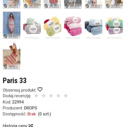
dniach produktem interesują się
4
osoby.
Paris 33
Obserwuj produkt:
Dodaj recenzję:
Kod:
22994
Producent:
DROPS
Dostępność:
Brak
(
0
szt.)
Historia ceny