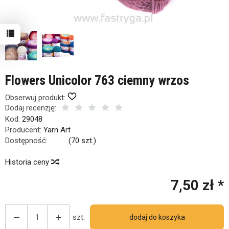
Flowers Unicolor 763 ciemny wrzos
Obserwuj produkt:
Dodaj recenzję:
Kod:
29048
Producent:
Yarn Art
Dostępność:
Jest
(
70
szt.)
Historia ceny
7,50 zł *
szt.
dodaj do koszyka