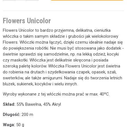
Flowers Unicolor
Flowers Unicolor to bardzo przyjemna, delikatna, cieniutka
włóczka o takim samym składzie i grubości jak wielokolorowy
Flowers. Włóczki można łączyć, dzięki czemu idealnie nadaje się
do powiększenia robótki. Nie musi być stosowana jako dodatek -
świetnie sprawdzi się samodzielnie, np. na lekką odzież, kocyki
czy maskotki. Włóczka jest delikatnie skręcona i posiada
szeroką paletę kolorów. Włóczka Flowers Unicolor jest świetna
do robienia na drutach i szydełkowania czapek, opasek, szali,
sweterków, ale także amigurumi. Nadaje się do tworzenia letnich
bluzek, sukienek, kocyków i wielu innych.
Wyroby wykonane z tej włóczki można prać w max. 40ºC.
Skład:
55% Bawełna, 45% Akryl
Długość:
200 m
Waga:
50 g