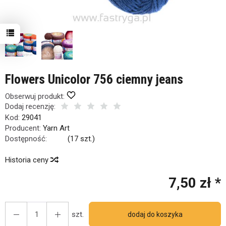
Flowers Unicolor 756 ciemny jeans
Obserwuj produkt:
Dodaj recenzję:
Kod:
29041
Producent:
Yarn Art
Dostępność:
Jest
(
17
szt.)
Historia ceny
7,50 zł *
szt.
dodaj do koszyka