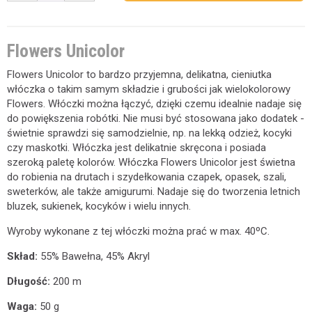
Flowers Unicolor
Flowers Unicolor to bardzo przyjemna, delikatna, cieniutka
włóczka o takim samym składzie i grubości jak wielokolorowy
Flowers. Włóczki można łączyć, dzięki czemu idealnie nadaje się
do powiększenia robótki. Nie musi być stosowana jako dodatek -
świetnie sprawdzi się samodzielnie, np. na lekką odzież, kocyki
czy maskotki. Włóczka jest delikatnie skręcona i posiada
szeroką paletę kolorów. Włóczka Flowers Unicolor jest świetna
do robienia na drutach i szydełkowania czapek, opasek, szali,
sweterków, ale także amigurumi. Nadaje się do tworzenia letnich
bluzek, sukienek, kocyków i wielu innych.
Wyroby wykonane z tej włóczki można prać w max. 40ºC.
Skład:
55% Bawełna, 45% Akryl
Długość:
200 m
Waga:
50 g