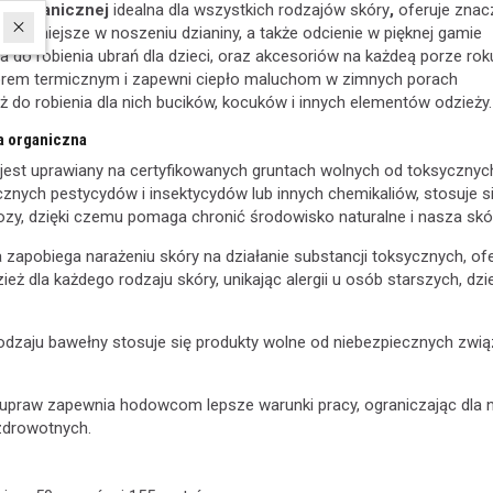
y organicznej
idealna dla wszystkich rodzajów skóry
,
oferuje znac
rzyjemniejsze w noszeniu dzianiny, a także odcienie w pięknej gamie
na do robienia ubrań dla dzieci, oraz akcesoriów na każdeą porze rok
orem termicznym i zapewni ciepło maluchom w zimnych porach
eż do robienia dla nich bucików, kocuków i innych elementów odzieży.
a organiczna
 jest uprawiany na certyfikowanych gruntach wolnych od toksycznyc
ycznych pestycydów i insektycydów lub innych chemikaliów, stosuje s
ozy, dzięki czemu pomaga chronić środowisko naturalne i nasza skó
zapobiega narażeniu skóry na działanie substancji toksycznych, of
ież dla każdego rodzaju skóry, unikając alergii u osób starszych, dzie
rodzaju bawełny stosuje się produkty wolne od niebezpiecznych zwi
 upraw zapewnia hodowcom lepsze warunki pracy, ograniczając dla n
zdrowotnych.