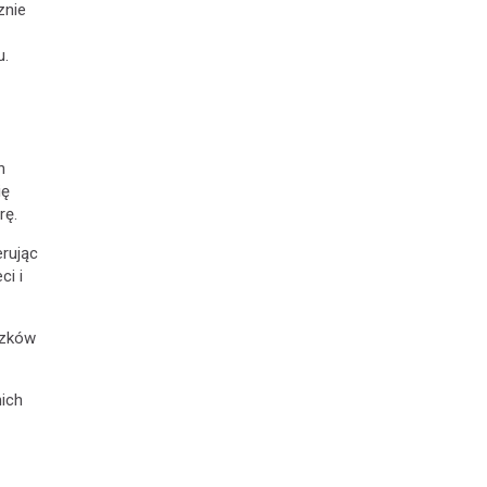
znie
u.
h
ię
rę.
erując
ci i
ązków
ich