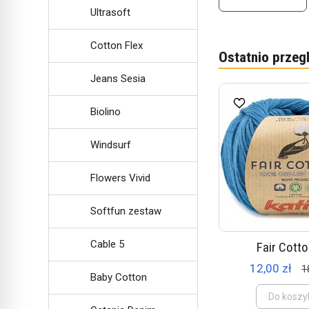
Ultrasoft
Cotton Flex
Ostatnio przeg
Jeans Sesia
Biolino
Windsurf
Flowers Vivid
Softfun zestaw
Cable 5
Fair Cotto
12,00 zł
1
Baby Cotton
Do koszy