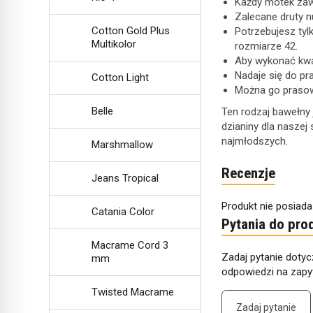
Każdy motek zaw
Zalecane druty 
Cotton Gold Plus
Potrzebujesz tyl
Multikolor
rozmiarze 42.
Aby wykonać kwad
Nadaje się do pr
Cotton Light
Można go prasow
Belle
Ten rodzaj bawełny 
dzianiny dla naszej
najmłodszych.
Marshmallow
Recenzje
Jeans Tropical
Produkt nie posiada
Catania Color
Pytania do pro
Macrame Cord 3
Zadaj pytanie dotyc
mm
odpowiedzi na zapyt
Twisted Macrame
Zadaj pytanie