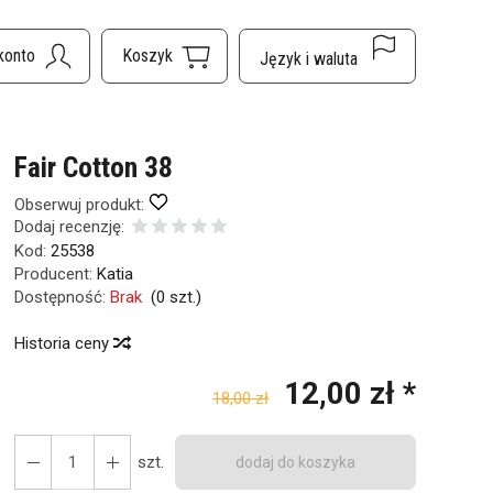
Fair Cotton 38
Obserwuj produkt:
Dodaj recenzję:
Kod:
25538
Producent:
Katia
Dostępność:
Brak
(
0
szt.)
Historia ceny
12,00 zł *
18,00 zł
szt.
dodaj do koszyka