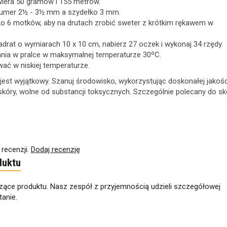
iera 50 gramów i 155 metrów.
numer 2½ - 3½ mm a szydełko 3 mm.
ko 6 motków, aby na drutach zrobić sweter z krótkim rękawem w
rat o wymiarach 10 x 10 cm, nabierz 27 oczek i wykonaj 34 rzędy.
ania w pralce w maksymalnej temperaturze 30ºC.
ać w niskiej temperaturze.
jest wyjątkowy. Szanuj środowisko, wykorzystując doskonałej jakośc
 skóry, wolne od substancji toksycznych. Szczególnie polecany do sk
 recenzji.
Dodaj recenzję
duktu
zące produktu. Nasz zespół z przyjemnością udzieli szczegółowej
anie.