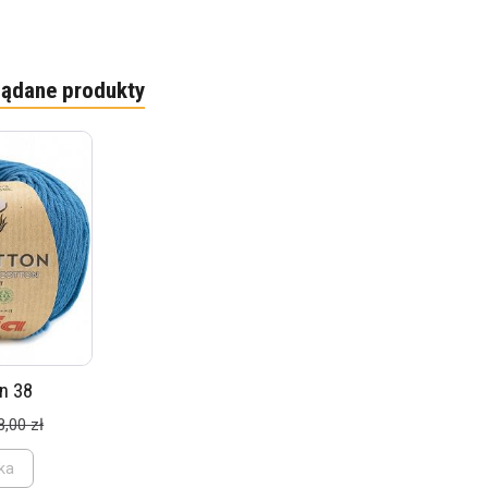
lądane produkty
n 38
8,00 zł
ka