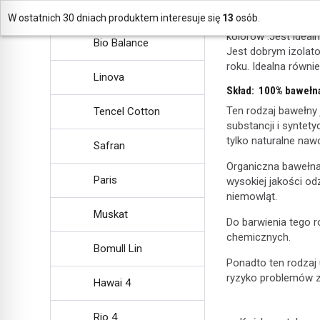
Włóczka
z
bawełn
Flowers
W ostatnich 30 dniach produktem interesuje się
13
osób.
bardziej miękkie i p
kolorów .Jest ideal
Bio Balance
Jest dobrym izolat
roku. Idealna równi
Linova
Skład: 100% bawełn
Ten rodzaj bawełny
Tencel Cotton
substancji i syntet
tylko naturalne naw
Safran
Organiczna bawełna 
Paris
wysokiej jakości odz
niemowląt.
Muskat
Do barwienia tego 
chemicznych.
Bomull Lin
Ponadto ten rodzaj
ryzyko problemów 
Hawai 4
Rio 4