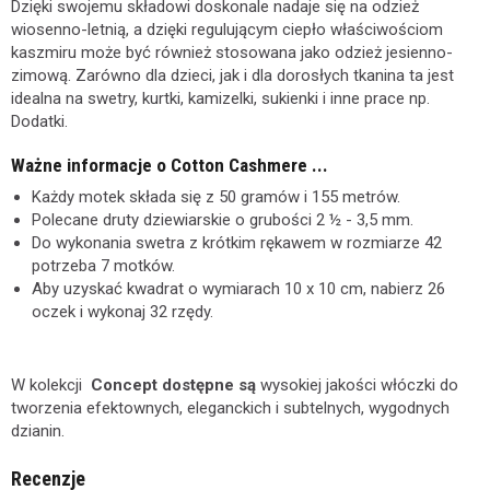
Dzięki swojemu składowi doskonale nadaje się na odzież
wiosenno-letnią, a dzięki regulującym ciepło właściwościom
kaszmiru może być również stosowana jako odzież jesienno-
zimową. Zarówno dla dzieci, jak i dla dorosłych tkanina ta jest
idealna na swetry, kurtki, kamizelki, sukienki i inne prace np.
Dodatki.
Ważne informacje o Cotton Cashmere ...
Każdy motek składa się z 50 gramów i 155 metrów.
Polecane druty dziewiarskie o grubości 2 ½ - 3,5 mm.
Do wykonania swetra z krótkim rękawem w rozmiarze 42
potrzeba 7 motków.
Aby uzyskać kwadrat o wymiarach 10 x 10 cm, nabierz 26
oczek i wykonaj 32 rzędy.
W kolekcji
Concept dostępne są
wysokiej jakości włóczki do
tworzenia efektownych, eleganckich i subtelnych, wygodnych
dzianin.
Recenzje