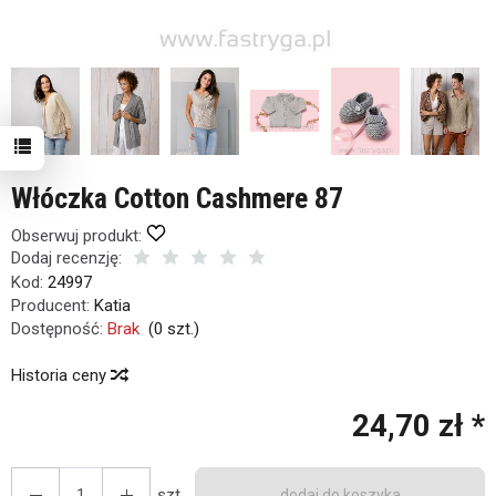
Włóczka Cotton Cashmere 87
Obserwuj produkt:
Dodaj recenzję:
Kod:
24997
Producent:
Katia
Dostępność:
Brak
(
0
szt.)
Historia ceny
24,70 zł *
roduktem interesują się
3
osoby.
szt.
dodaj do koszyka