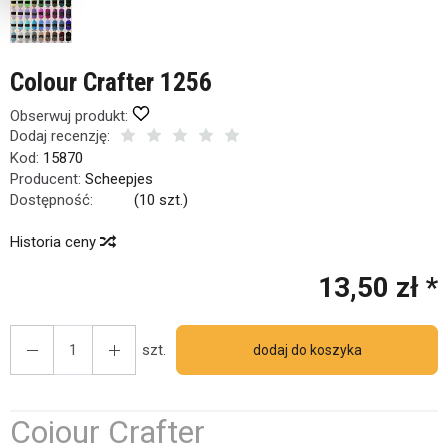
Colour Crafter 1256
Obserwuj produkt:
Dodaj recenzję:
Kod:
15870
Producent:
Scheepjes
Dostępność:
Jest
(
10
szt.)
Historia ceny
13,50 zł *
szt.
dodaj do koszyka
Coiour Crafter