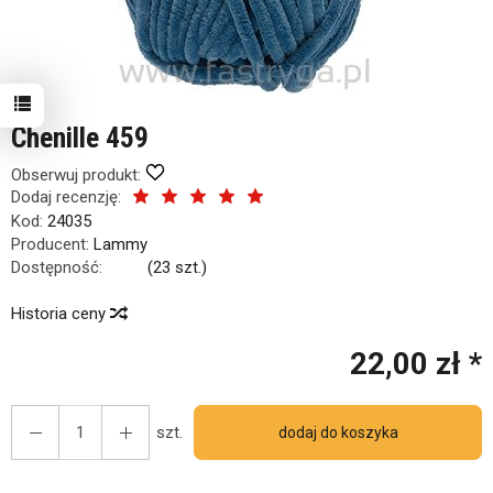
Chenille 459
Obserwuj produkt:
Dodaj recenzję:
Kod:
24035
Producent:
Lammy
Dostępność:
Jest
(
23
szt.)
Historia ceny
22,00 zł *
szt.
dodaj do koszyka