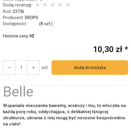
Dodaj recenzję:
Kod:
23736
nich 30 dniach produktem interesuje się
6
osób.
Producent:
DROPS
Dostępność:
Jest
(
8
szt.)
Historia ceny
10,30 zł *
szt.
dodaj do koszyka
Belle
Wspaniała mieszanka bawełny, wiskozy i lnu, to włóczka na
każdą porę roku, oddychająca, o delikatnej lśniącej
strukturze, ubrania z niej mogą być noszone bezpośrednio
na ciało!