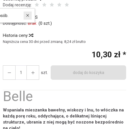
Dodaj recenzję:
Kod:
23727
W ostatnich 30 dniach produktem interesuje się
5
osób.
Producent:
DROPS
Dostępność:
Brak
(
0
szt.)
Historia ceny
Najniższa cena 30 dni przed zmianą:
8,24 zł brutto
10,30 zł *
szt.
dodaj do koszyka
Belle
Wspaniała mieszanka bawełny, wiskozy i lnu, to włóczka na
każdą porę roku, oddychająca, o delikatnej lśniącej
strukturze, ubrania z niej mogą być noszone bezpośrednio
na ciało!