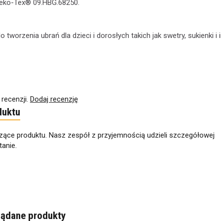
Oeko-Tex® 09.HBG.68250.
tworzenia ubrań dla dzieci i dorosłych takich jak swetry, sukienki i 
 recenzji.
Dodaj recenzję
duktu
zące produktu. Nasz zespół z przyjemnością udzieli szczegółowej
anie.
lądane produkty