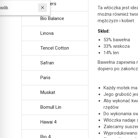
Flowers
Ta włóczka jest ide
W ostatnich 30 dniach produktem interesuje się
9
osób.
można również tworzy
Bio Balance
mężczyzn i kobiet.
Skład:
Linova
53% bawełna
33% wiskoza
Tencel Cotton
14% len
Bawełna zapewnia mi
Safran
dopiero po zakończe
Paris
Każdy motek ma 
Muskat
Jego grubość je
Aby wykonać kwa
Bomull Lin
rzędów
Do wykonania sw
Włóczka nadaje s
Hawai 4
Zalecamy suszen
Wyprodukowano w 
Rio 4