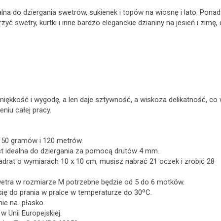
alna do dziergania swetrów, sukienek i topów na wiosnę i lato. Ponad
ć swetry, kurtki i inne bardzo eleganckie dzianiny na jesień i zimę, 
ękkość i wygodę, a len daje sztywność, a wiskoza delikatność, co
niu całej pracy.
50 gramów i 120 metrów.
st idealna do dziergania za pomocą drutów 4 mm.
drat o wymiarach 10 x 10 cm, musisz nabrać 21 oczek i zrobić 28
etra w rozmiarze M potrzebne będzie od 5 do 6 motków.
ię do prania w pralce w temperaturze do 30ºC.
ie na płasko.
Unii Europejskiej.