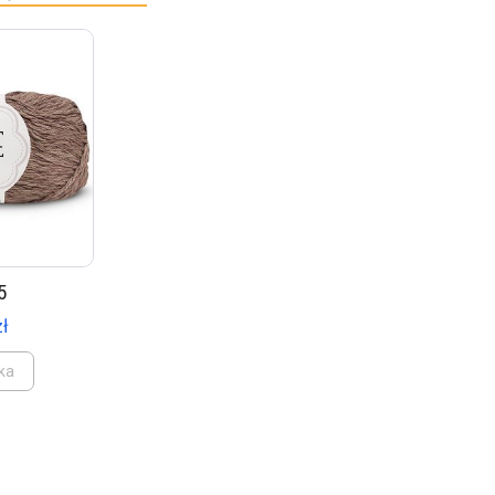
5
zł
ka