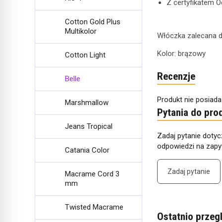
Z certyfikatem 
Cotton Gold Plus
Multikolor
Włóczka zalecana do 
Kolor: brązowy
Cotton Light
Recenzje
Belle
Produkt nie posiada
Marshmallow
Pytania do pro
Jeans Tropical
Zadaj pytanie dotyc
odpowiedzi na zapyt
Catania Color
Zadaj pytanie
Macrame Cord 3
mm
Twisted Macrame
Ostatnio przeg