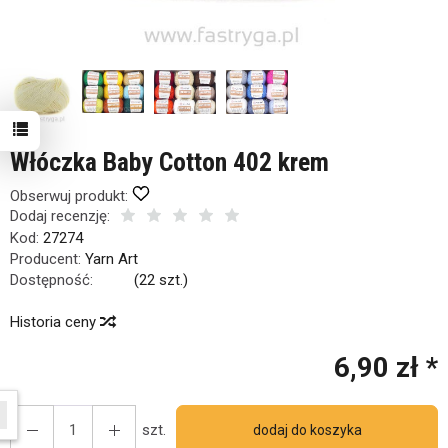
Włóczka Baby Cotton 402 krem
Obserwuj produkt:
Dodaj recenzję:
Kod:
27274
Producent:
Yarn Art
Dostępność:
Jest
(
22
szt.)
Historia ceny
6,90 zł *
dniach produktem interesuje się
7
osób.
szt.
dodaj do koszyka