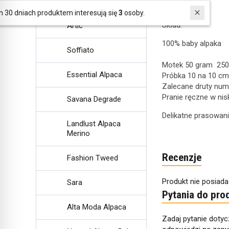
Milano
wydajna.
W ostatnich 30 dniach produktem interesują się
3
osoby.
Skład:
Artic
100% baby alpaka
Soffiato
Motek 50 gram 25
Essential Alpaca
Próbka 10 na 10 cm
Zalecane druty num
Pranie ręczne w nisk
Savana Degrade
Delikatne prasowani
Landlust Alpaca
Merino
Recenzje
Fashion Tweed
Produkt nie posiada
Sara
Pytania do pro
Alta Moda Alpaca
Zadaj pytanie dotyc