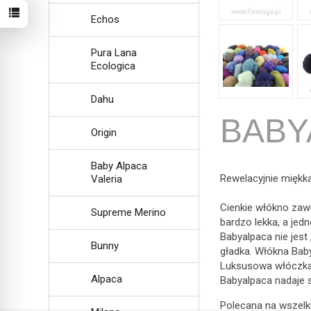
Echos
Pura Lana
Ecologica
Dahu
BABY
Origin
Baby Alpaca
Rewelacyjnie miękka
Valeria
Cienkie włókno zawi
Supreme Merino
bardzo lekka, a jed
Babyalpaca nie jest 
Bunny
gładka. Włókna Bab
Luksusowa włóczka
Alpaca
Babyalpaca nadaje s
Polecana na wszelki