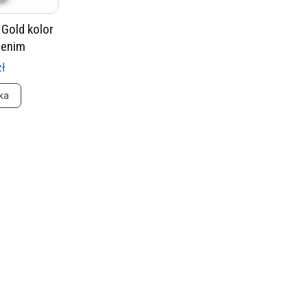
Gold kolor
denim
zł
ka