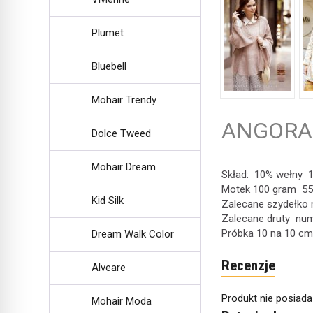
Plumet
W ostatnich 30 dniach produktem interesuje się
5
osób.
Bluebell
Mohair Trendy
ANGORA
Dolce Tweed
Mohair Dream
Skład: 10% wełny 
Motek 100 gram 5
Kid Silk
Zalecane szydełko 
Zalecane druty num
Próbka 10 na 10 cm 
Dream Walk Color
Recenzje
Alveare
Produkt nie posiada
Mohair Moda