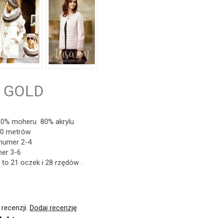
 GOLD
10% moheru 80% akrylu
50 metrów
numer 2-4
er 3-6
to 21 oczek i 28 rzędów .
 recenzji.
Dodaj recenzję