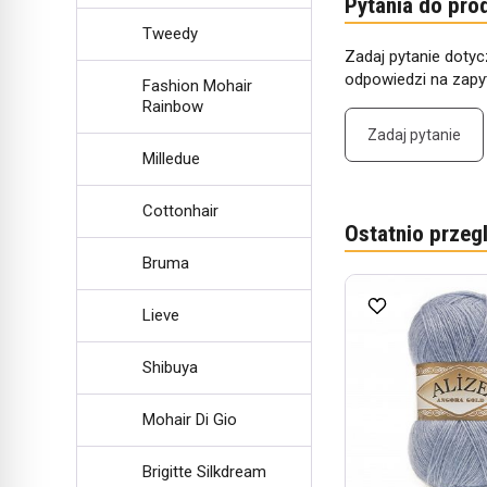
Pytania do pro
Tweedy
Zadaj pytanie dotyc
odpowiedzi na zapyt
Fashion Mohair
Rainbow
Zadaj pytanie
Milledue
Cottonhair
Ostatnio przeg
Bruma
Lieve
Shibuya
Mohair Di Gio
Brigitte Silkdream