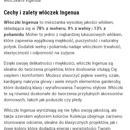
włóczkami Ingenua.
Cechy i zalety włóczek Ingenua
Włóczki Ingenua
to mieszanka wysokiej jakości włókien,
składająca się w
78% z moheru
,
9% z wełny
i
13% z
poliamidu
. Moher to jedno z najbardziej luksusowych włókien,
które zapewnia wyjątkową miękkość, puszystość i naturalny
połysk. Dodatek wełny i poliamidu nadaje włóczkom trwałość,
elastyczność i odporność na zużycie.
Dzięki swojej delikatności i miękkości, włóczki Ingenua są
idealne do tworzenia projektów, które dosłownie otulają Cię
ciepłem i komfortem. Możesz stworzyć piękne swetry, szale,
kardigany, nakrycia głowy i wiele innych elementów garderoby,
które dodadzą klasy i wyrafinowania Twojemu stylowi. Włóczki
te są również doskonałe do tworzenia przytulnych akcesoriów
domowych, takich jak poduszki czy pledy.
Włóczki Ingenua wyróżniają się nie tylko swoją jakością, ale
także szerokim wyborem kolorów. Kolekcja obejmuje zarówno
stonowane odcienie, idealne do klasycznych projektów, jak i
żywe kolory, które dodadzą energii i wyrazistości Twoim