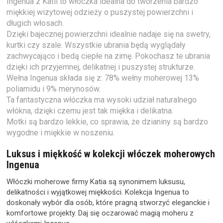
Ingenua z Katii to włóczka idealna do tworzenia bardzo
miękkiej wizytowej odzieży o puszystej powierzchni i
długich włosach.
Dzięki bajecznej powierzchni idealnie nadaje się na swetry,
kurtki czy szale. Wszystkie ubrania będą wyglądały
zachwycająco i bedą ciepłe na zimę. Pokochasz te ubrania
dzięki ich przyjemnej, delikatnej i puszystej strukturze.
Wełna Ingenua składa się z: 78% wełny moherowej 13%
poliamidu i 9%
merynosów.
Ta fantastyczna włóczka ma wysoki udział naturalnego
włókna, dzięki czemu jest tak miękka i delikatna.
Motki są bardzo lekkie, co sprawia, że ​​dzianiny są bardzo
wygodne i miękkie w noszeniu.
Luksus i miękkość w kolekcji włóczek moherowych
Ingenua
Włóczki moherowe firmy Katia są synonimem luksusu,
delikatności i wyjątkowej miękkości. Kolekcja Ingenua to
doskonały wybór dla osób, które pragną stworzyć eleganckie i
komfortowe projekty. Daj się oczarować magią moheru z