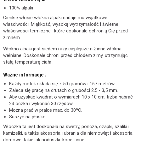
100% alpaki
Cienkie włosie włókna alpaki nadaje mu wyjątkowe
właściwości; Miękkość, wysoką wytrzymałość i świetne
właściwości termiczne, które doskonale ochronią Cię przed
zimnem.
Włókno alpaki jest siedem razy cieplejsze niż inne włókna
wełniane. Doskonale chroni przed chłodem zimy, utrzymując
stałą temperaturę ciała .
Ważne informacje :
Każdy motek składa się z 50 gramów i 167 metrów.
Zaleca się pracę na drutach o grubości 2,5 - 3,5 mm.
Aby uzyskać kwadrat o wymiarach 10 x 10 cm, trzba nabrać
23 oczka i wykonać 30 rzędów.
Można prać w pralce max. do 30ºC.
Suszyć na płasko.
Włoczka ta jest doskonała na swetry, poncza, czapki, szaliki i
kamizelki, a także akcesoria i ubrania dla niemowląt i akcesoria
domowe, takie jak poduszki, koce i inne.