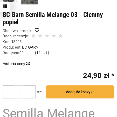
BC Garn Semilla Melange 03 - Ciemny
popiel
Obserwuj produkt:
Dodaj recenzję:
Kod:
18903
Producent:
BC GARN
Dostępność:
Jest
(
12
szt.)
Historia ceny
24,90 zł *
szt.
dodaj do koszyka
Semilla Melange