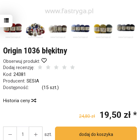
Origin 1036 błękitny
Obserwuj produkt:
Dodaj recenzję:
Kod:
24381
Producent:
SESIA
Dostępność:
Jest
(
15
szt.)
Historia ceny
19,50 zł *
24,80 zł
szt.
dodaj do koszyka