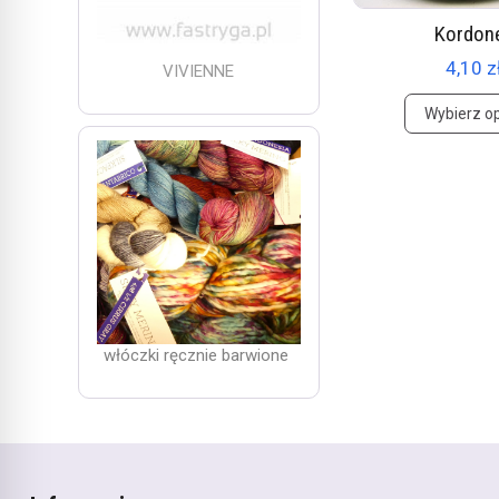
Kordon
4,10 z
VIVIENNE
Wybierz o
włóczki ręcznie barwione