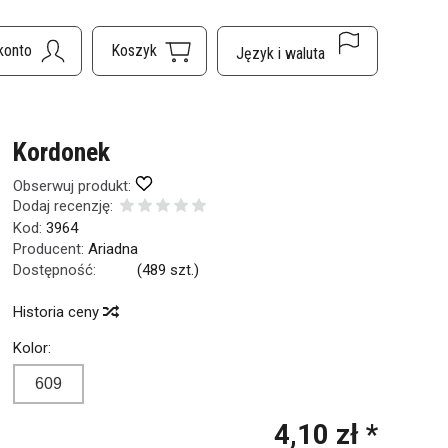
Kordonek
Obserwuj produkt:
Dodaj recenzję:
Kod:
3964
Producent:
Ariadna
Dostępność:
Jest
(
489
szt.)
Historia ceny
Kolor:
609
4,10 zł *