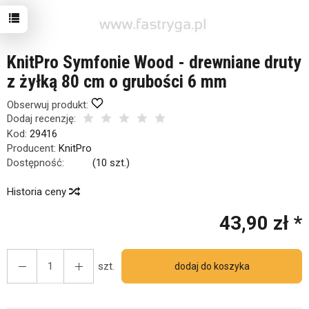
KnitPro Symfonie Wood - drewniane druty
z żyłką 80 cm o grubości 6 mm
Obserwuj produkt:
Dodaj recenzję:
Kod:
29416
Producent:
KnitPro
Dostępność:
Jest
(
10
szt.)
Historia ceny
43,90 zł *
szt.
dodaj do koszyka