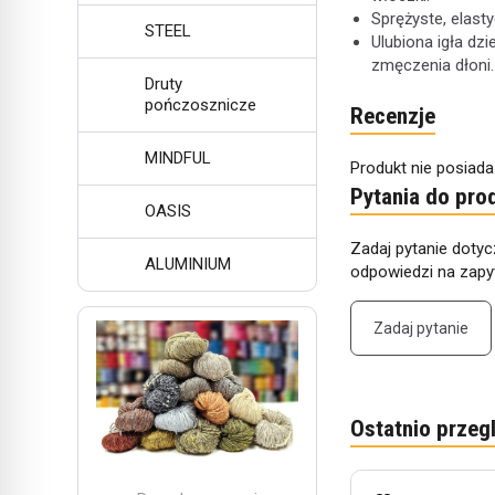
Sprężyste, elast
STEEL
Ulubiona igła dz
zmęczenia dłoni.
Druty
pończosznicze
Recenzje
MINDFUL
Produkt nie posiada
Pytania do pro
OASIS
Zadaj pytanie dotyc
ALUMINIUM
odpowiedzi na zapyt
Zadaj pytanie
Ostatnio przeg