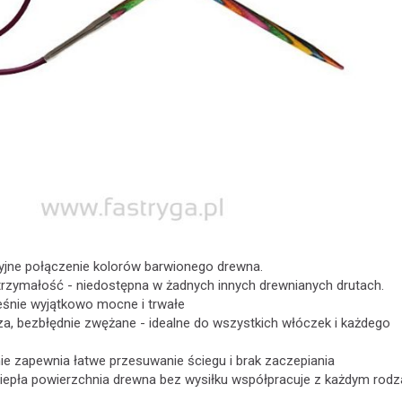
yjne połączenie kolorów barwionego drewna.
rzymałość - niedostępna w żadnych innych drewnianych drutach.
ześnie wyjątkowo mocne i trwałe
za, bezbłędnie zwężane - idealne do wszystkich włóczek i każdego
ie zapewnia łatwe przesuwanie ściegu i brak zaczepiania
iepła powierzchnia drewna bez wysiłku współpracuje z każdym rod