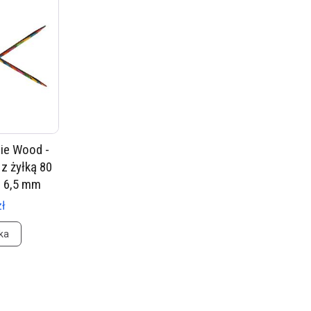
ie Wood -
z żyłką 80
i 6,5 mm
zł
ka