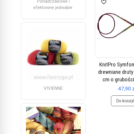
Ponadczasowe i
efektowne jedwabie
KnitPro Symfon
drewniane druty 
cm o grubośc
VIVIENNE
47,90 
Do koszy