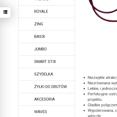
ROYALE
ZING
BASIX
JUMBO
SMART STIX
SZYDEŁKA
Niezwykle atrakc
Niezrównana wyt
ŻYŁKI DO DRUTÓW
Lekkie, i jednoc
Perfekcyjne ostr
AKCESORIA
projektu.
Gładkie połączen
Wypolerowana, c
WAVES
włóczki.