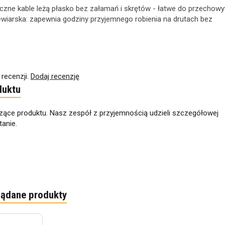
yczne kable leżą płasko bez załamań i skrętów - łatwe do przechow
iewiarska: zapewnia godziny przyjemnego robienia na drutach bez
 recenzji.
Dodaj recenzję
duktu
zące produktu. Nasz zespół z przyjemnością udzieli szczegółowej
anie.
lądane produkty