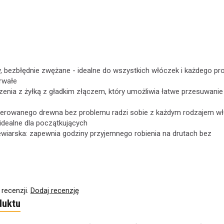
y, bezbłędnie zwężane - idealne do wszystkich włóczek i każdego pro
trwałe
enia z żyłką z gładkim złączem, który umożliwia łatwe przesuwanie
lerowanego drewna bez problemu radzi sobie z każdym rodzajem wł
 idealne dla początkujących
iewiarska: zapewnia godziny przyjemnego robienia na drutach bez
 recenzji.
Dodaj recenzję
duktu