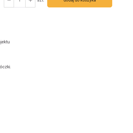
dodaj do koszyka
jektu
óczki.