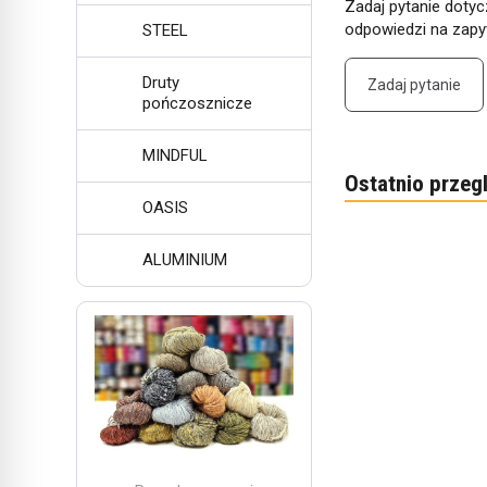
Zadaj pytanie dotyc
odpowiedzi na zapyt
STEEL
Druty
Zadaj pytanie
pończosznicze
MINDFUL
Ostatnio przeg
OASIS
ALUMINIUM