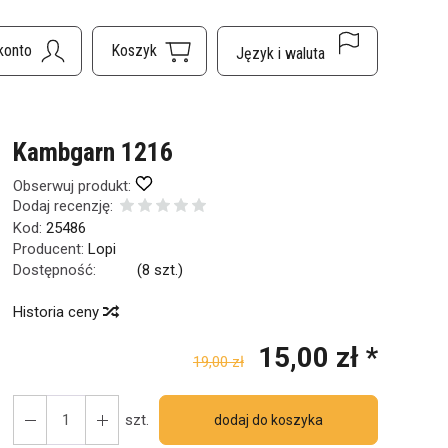
Kambgarn 1216
Obserwuj produkt:
Dodaj recenzję:
Kod:
25486
Producent:
Lopi
Dostępność:
Jest
(
8
szt.)
Historia ceny
15,00 zł *
19,00 zł
szt.
dodaj do koszyka