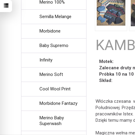
Merino 100%
Semilla Melange
Morbidone
KAMB
Baby Supremo
Infinity
Motek:
Zalecane druty 
Próbka 10 na 10
Merino Soft
Skład:
Cool Wool Print
Włóczka czesana wy
Morbidone Fantazy
Południowej. Przędz
pracowników Istex.
Merino Baby
Dzięki temu mamy d
Superwash
Magiczna wełna mery