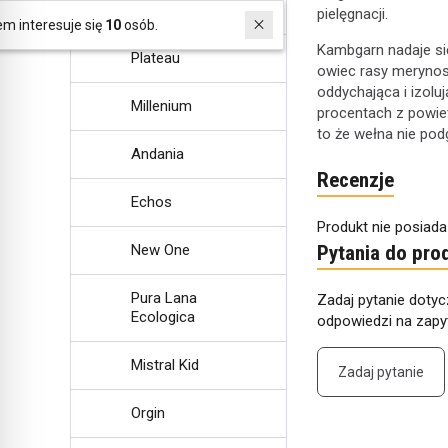
Silky Lace
pielęgnacji.
W ostatnich 30 dniach produktem interesuje się
10
osób.
Kambgarn nadaje si
Plateau
owiec rasy merynos
oddychająca i izolu
Millenium
procentach z powiet
to że wełna nie pod
Andania
Recenzje
Echos
Produkt nie posiada
New One
Pytania do pro
Pura Lana
Zadaj pytanie dotyc
Ecologica
odpowiedzi na zapyt
Mistral Kid
Zadaj pytanie
Orgin