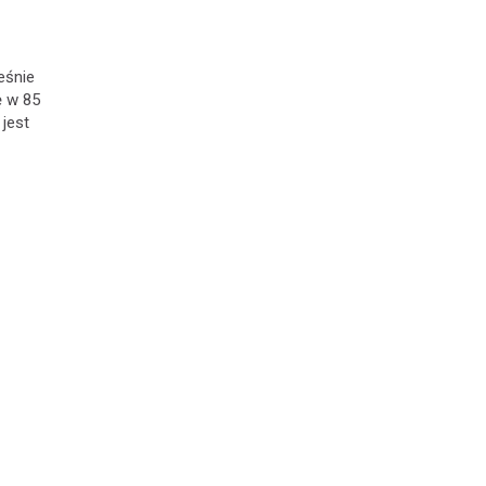
eśnie
ę w 85
jest