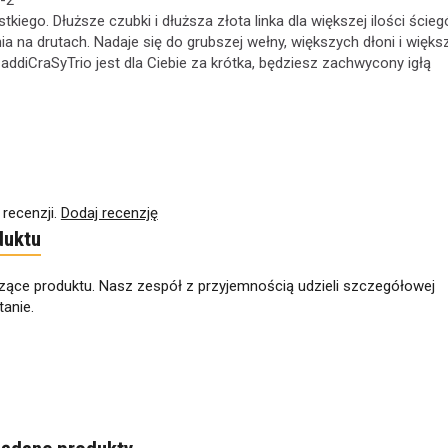
-2
kiego. Dłuższe czubki i dłuższa złota linka dla większej ilości ścieg
ia na drutach. Nadaje się do grubszej wełny, większych dłoni i więks
a addiCraSyTrio jest dla Ciebie za krótka, będziesz zachwycony igłą
 recenzji.
Dodaj recenzję
duktu
zące produktu. Nasz zespół z przyjemnością udzieli szczegółowej
anie.