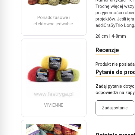
Numer artykułu:
161
Trochę więcej wszyst
przyjemności robien
Ponadczasowe i
projektów. Jeśli igł
efektowne jedwabie
addiCraSyTrio Long.
26 cm | 4-8mm
Recenzje
Produkt nie posiada
Pytania do pro
Zadaj pytanie dotyc
odpowiedzi na zapyt
VIVIENNE
Zadaj pytanie