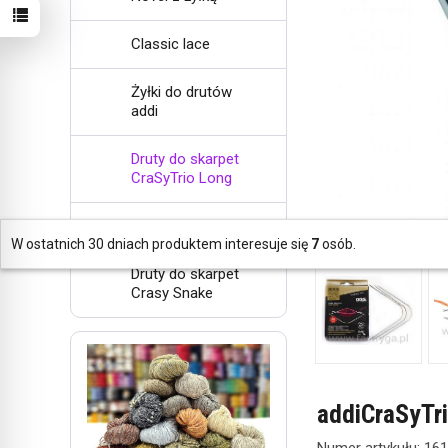
Classic lace
Żyłki do drutów
addi
Druty do skarpet
CraSyTrio Long
Classic
W ostatnich 30 dniach produktem interesuje się
7
osób.
Druty do skarpet
Crasy Snake
addiCraSyTr