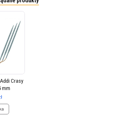
lądane produkty
 Addi Crasy
 5 mm
zł
ka