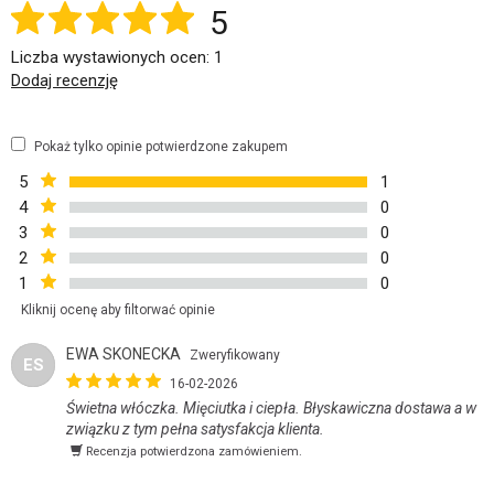
5
Liczba wystawionych ocen: 1
Dodaj recenzję
Pokaż tylko opinie potwierdzone zakupem
5
1
4
0
3
0
2
0
1
0
Kliknij ocenę aby filtorwać opinie
EWA SKONECKA
Zweryfikowany
ES
16-02-2026
Świetna włóczka. Mięciutka i ciepła. Błyskawiczna dostawa a w
związku z tym pełna satysfakcja klienta.
Recenzja potwierdzona zamówieniem.