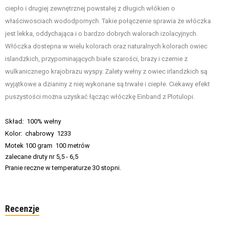
ciepło i drugiej zewnętrznej powstałej z długich włókien o
właściwosciach wododpornych. Takie połączenie sprawia że włóczka
jest lekka, oddychająca i o bardzo dobrych walorach izolacyjnych.
Włóczka dostepna w wielu kolorach oraz naturalnych kolorach owiec
islandzkich, przypominających białe szarości, brazy i czernie z
wulkanicznego krajobrazu wyspy. Zalety wełny z owiec irlandzkich są
wyjątkowe a dzianiny z niej wykonane są trwałe i ciepłe. Ciekawy efekt
puszystości można uzyskać łącząc włóczkę Einband z Plotulopi
.
Skład: 100% wełny
Kolor: chabrowy 1233
Motek 100 gram 100 metrów
zalecane druty nr 5,5 - 6,5
Pranie reczne w temperaturze 30 stopni.
Recenzje