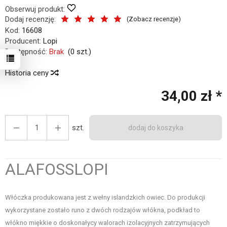
Obserwuj produkt:
Dodaj recenzję:
(
Zobacz recenzje
)
Kod:
16608
Producent:
Lopi
Dostępność:
Brak
(
0
szt.)
Historia ceny
34,00 zł *
szt.
dodaj do koszyka
ALAFOSSLOPI
Włóczka produkowana jest z wełny islandzkich owiec. Do produkcji
wykorzystane zostało runo z dwóch rodzajów włókna, podkład to
włókno miękkie o doskonałycy walorach izolacyjnych zatrzymujących