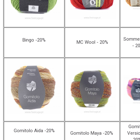
Sommer
Bingo -20%
MC Wool - 20%
- 2
Gomi
Gomitolo Aida -20%
Gomitolo Maya -20%
Versio
20