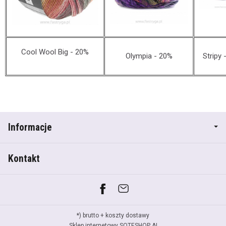
Cool Wool Big - 20%
Olympia - 20%
Stripy 
Informacje
Kontakt
*) brutto +
koszty dostawy
Sklep internetowy SOTESHOP AI