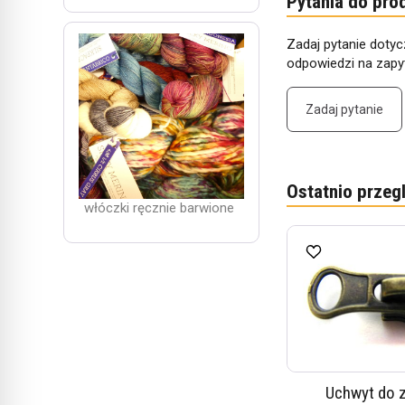
Pytania do pro
Zadaj pytanie dotyc
odpowiedzi na zapyt
Zadaj pytanie
Ostatnio przeg
włóczki ręcznie barwione
Uchwyt do 