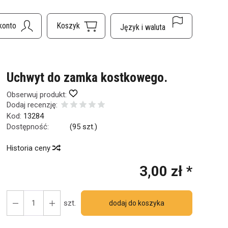
Uchwyt do zamka kostkowego.
Obserwuj produkt:
Dodaj recenzję:
Kod:
13284
Dostępność:
Jest
(
95
szt.)
Historia ceny
3,00 zł *
szt.
dodaj do koszyka