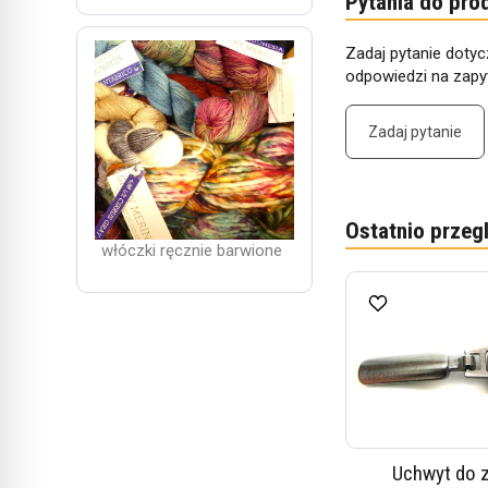
Pytania do pro
Zadaj pytanie dotyc
odpowiedzi na zapyt
Zadaj pytanie
Ostatnio przeg
włóczki ręcznie barwione
Uchwyt do 