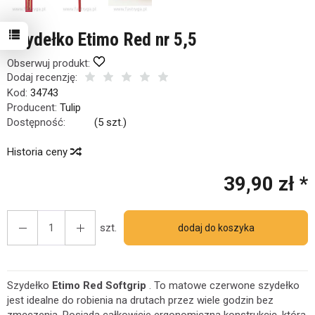
Szydełko Etimo Red nr 5,5
Obserwuj produkt:
Dodaj recenzję:
Kod:
34743
Producent:
Tulip
Dostępność:
Jest
(
5
szt.)
Historia ceny
39,90 zł *
szt.
dodaj do koszyka
Szydełko
Etimo Red Softgrip
. To matowe czerwone szydełko
jest idealne do robienia na drutach przez wiele godzin bez