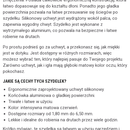
zmęczenia. Posiada całkowicie ergonomiczną konstrukcję, która
łatwo dopasowuje się do kształtu dłoni. Ponadto jego gładka
powierzchnia pozwala na łatwe przesuwanie się ściegów po
szydełku. Silikonowy uchwyt jest wydrążony wokół palca, co
zapewnia wygodny chwyt. Szydełko jest wykonane z
wytrzymałego aluminium, co pozwala na bezpieczne i łatwe
robienie na drutach.
Po prostu podnieś go za uchwyt, a przekonasz się, jak miękki
jest w dotyku. Jest dostępny w różnych rozmiarach, więc
możesz wybrać ten, który najlepiej pasuje do Twojego projektu.
Zarówno uchwyt, jak i igła mają głęboki matowy kolor oczu, który
pokochasz.
JAKIE SĄ CECHY TYCH SZYDEŁEK?
Ergonomicznie zaprojektowany uchwyt silikonowy.
Końcówka aluminiowa o gładkiej powierzchni.
Trwałe i łatwe w użyciu.
Kolor: intensywna matowa czerwień.
Dostępne rozmiary od 1,80 mm do 6,50 mm.
Lekkie i idealne do robienia na drutach przez wiele godzin.
Krótko mówiąc, te szydełka są łatwym w użyciu narzędziem i