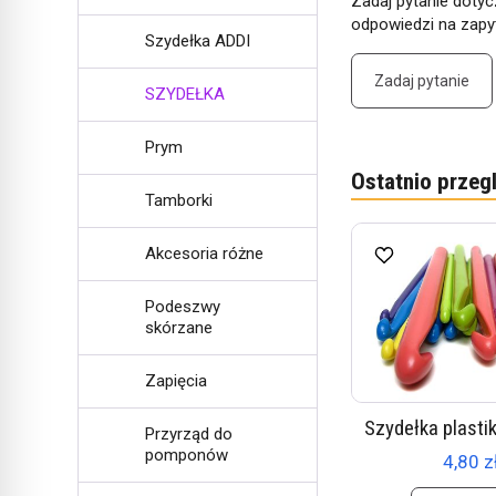
Zadaj pytanie dotyc
odpowiedzi na zapyt
Szydełka ADDI
Zadaj pytanie
SZYDEŁKA
Prym
Ostatnio przeg
W ostatnich 30 dniach produktem interesuje się
6
osób.
Tamborki
Akcesoria różne
Podeszwy
skórzane
Zapięcia
Szydełka plasti
Przyrząd do
pomponów
4,80 z