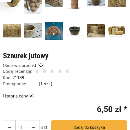
Sznurek jutowy
Obserwuj produkt:
Dodaj recenzję:
Kod:
21188
Dostępność:
Jest
(
1
szt.)
Historia ceny
6,50 zł *
szt.
dodaj do koszyka