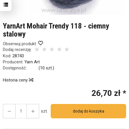
YarnArt Mohair Trendy 118 - ciemny
stalowy
Obserwuj produkt:
Dodaj recenzję:
Kod:
28743
Producent:
Yarn Art
Dostępność:
Jest
(
10
szt.)
uktem interesuje się
7
osób.
Historia ceny
26,70 zł *
szt.
dodaj do koszyka