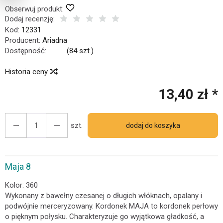
Obserwuj produkt:
Dodaj recenzję:
Kod:
12331
Producent:
Ariadna
Dostępność:
Jest
(
84
szt.)
Historia ceny
13,40 zł *
szt.
dodaj do koszyka
Maja 8
Kolor: 360
Wykonany z bawełny czesanej o długich włóknach, opalany i
podwójnie merceryzowany. Kordonek MAJA to kordonek perłowy
o pięknym połysku. Charakteryzuje go wyjątkowa gładkość, a