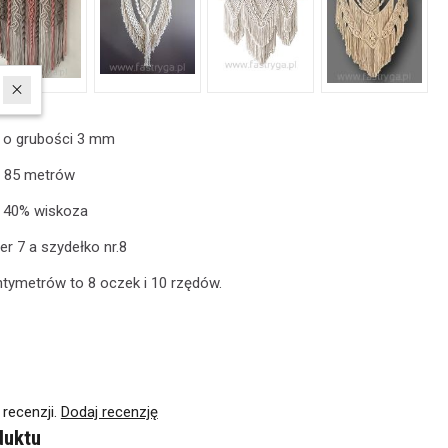
 o grubości 3 mm
 85 metrów
 40% wiskoza
r 7 a szydełko nr.8
ntymetrów to 8 oczek i 10 rzędów.
 recenzji.
Dodaj recenzję
duktu