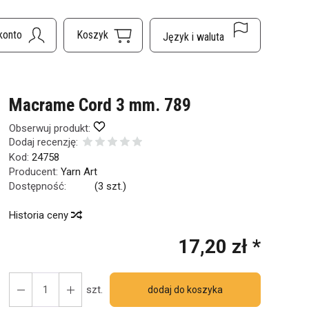
Macrame Cord 3 mm. 789
Obserwuj produkt:
Dodaj recenzję:
Kod:
24758
Producent:
Yarn Art
Dostępność:
Jest
(
3
szt.)
Historia ceny
17,20 zł *
szt.
dodaj do koszyka