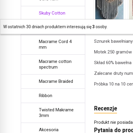
Skuby Cotton
W ostatnich 30 dniach produktem interesują się
3
osoby.
SZNURKI LINY
Sznurek bawełniany
Macrame Cord 4
mm
Motek 250 gramów
Macrame cotton
Skład 60% bawełna
spectrum
Zalecane druty nume
Macrame Braided
Próbka 10 na 10 ce
Ribbon
Recenzje
Twisted Makrame
3mm
Produkt nie posiada
Pytania do pro
Akcesoria