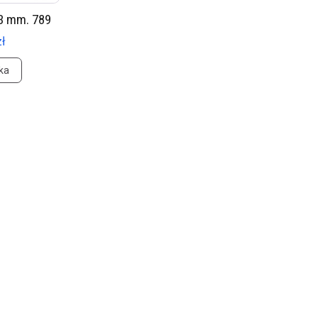
3 mm. 789
zł
ka